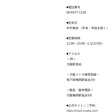
■電話番号
06-6377-1129
■定休日
年中無休 （年末・年始を除く）
■営業時間
11:00～23:00（L.O.22:00）
■アクセス
＜JR＞
大阪駅直結
＜大阪メトロ御堂筋線＞
地下鉄梅田駅徒歩2分
＜阪急・阪神電鉄＞
大阪梅田駅徒歩3分
■公式サイト／ご予約
https://roast-osaka.com