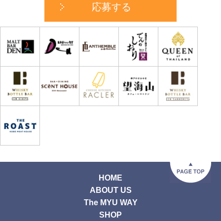
応募する
HOME
ABOUT US
The MYU WAY
SHOP