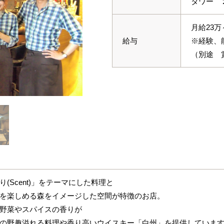
タワー 
月給23万
給与
※経験、
（別途 
り(Scent)」をテーマにした料理と
を楽しめる森をイメージした空間が特徴のお店。
野菜やスパイスの香りが
の野趣溢れる料理や香り高いウイスキー「白州」を提供していま