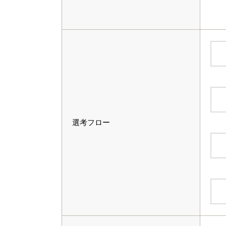
料
料
選考フロー