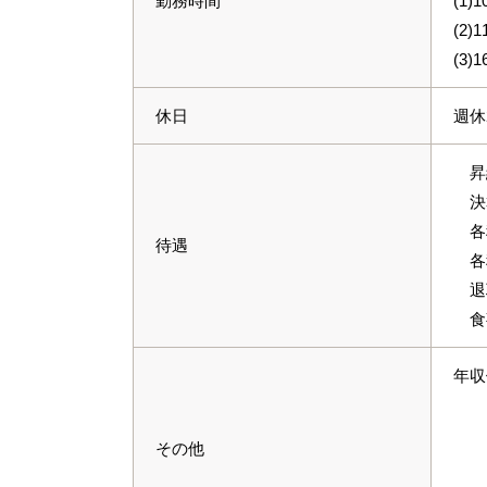
勤務時間
(1)
(2)
(3)
休日
週休
昇給
決
各
待遇
各
退
食
年収
フ
店
その他
調