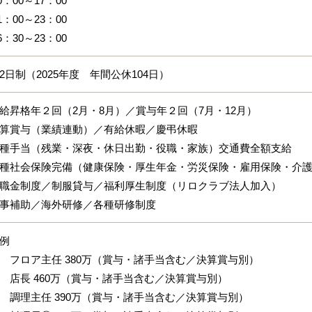
10：00～17：00
11：00～23：00
16：30～23：00
2日制（2025年度 年間公休104日）
昇格年２回（2月・8月）／賞与年２回（7月・12月）
算賞与（業績連動）／有給休暇／慶弔休暇
種手当（残業・深夜・休日出勤・役職・家族）交通費全額支給
種社会保険完備（健康保険・厚生年金・労災保険・雇用保険・
職金制度／制服貸与／福利厚生制度（リロクラブ法人加入）
事補助／海外研修／各種研修制度
例
ロア主任 380万（賞与・諸手当含む／決算賞与別）
長 460万（賞与・諸手当含む／決算賞与別）
理主任 390万（賞与・諸手当含む／決算賞与別）