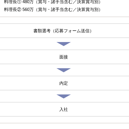
理長① 480万（賞与・諸手当含む／決算賞与別）
理長② 560万（賞与・諸手当含む／決算賞与別）
書類選考（応募フォーム送信）
面接
内定
入社