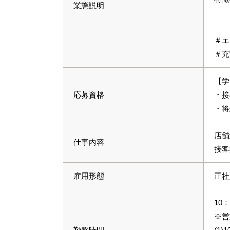
業態説明
＃エ
＃充
【学
応募資格
・接
・将
店舗
仕事内容
接客
雇用形態
正社
10
※営