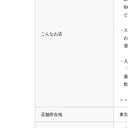
B
ど
・ス
こんなお店
お
遊び
・入
「
最
飲食
＞＞
店舗所在地
東京