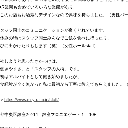
AR業態も含めていろいろな業態があり、
このお店もお洒落なデザインなので興味を持ちました。（男性バー
タッフ同士のコミュニケーションが良くとれています。
休みの時はスタッフ同士みんなでご飯を食べに行ったり、
に出かけたりもします（笑）（女性ホールstaff）
社しようと思ったきかっけは、
働きやすさ」と「スタッフの人柄」です。
初はアルバイトとして働き始めましたが、
経験が全く無かった私に最初から丁寧に教えてもらえました。（女性
＞
https://www.m-y-u.co.jp/staff/
都中央区銀座2-2-14 銀座マロニエゲート１ 10F