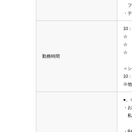
フ
・テ
10
☆ 
☆ 
☆ 
勤務時間
＜シ
10
※他
●。
・お
私自
・B