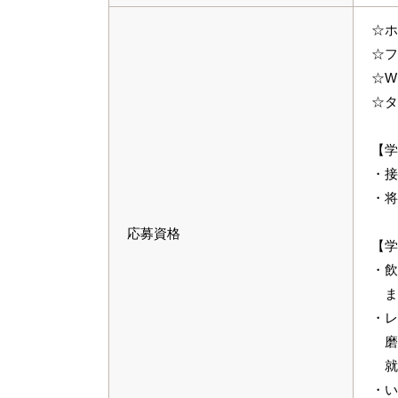
☆ホ
☆フ
☆W
☆タ
【学
・接
・将
応募資格
【学
・飲
ま
・レ
磨
就
・い