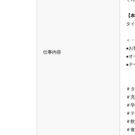
【本
タイ
＜・
●お
仕事内容
●オ
●テ
＃タ
＃充
＃学
＃テ
＃飲
＃食