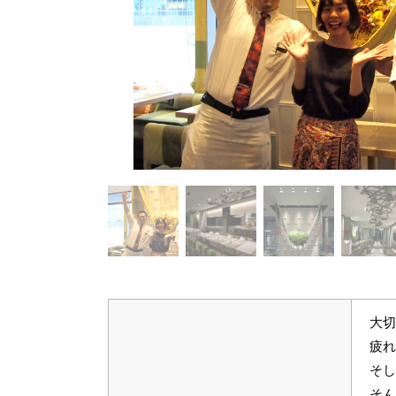
大切
疲れ
そし
そん