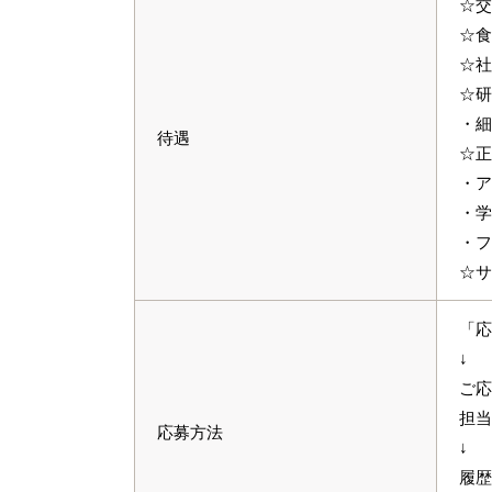
☆交
☆食
☆社
☆研
・細
待遇
☆正
・ア
・学
・フ
☆サ
「応
↓
ご応
担当
応募方法
↓
履歴