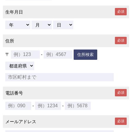
生年月日
必須
住所
必須
〒
-
住所検索
電話番号
必須
-
-
メールアドレス
必須