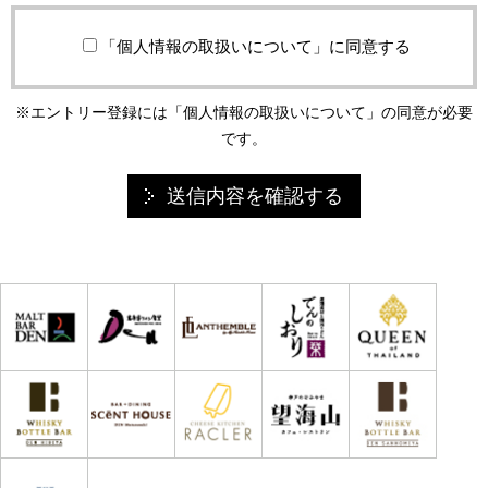
1.個人情報の取得とその利用について必要な範囲におい
て個人情報（お名前・ご住所・お電話番号・メールアド
「個人情報の取扱いについて」に同意する
レス等）の登録をお願いする場合があります。当社ホー
ムページにおいて収集した個人情報については、お客さ
※エントリー登録には「個人情報の取扱いについて」の同意が必要
まに連絡をとるため、またはお客さまに当社事業に関す
です。
る情報をお届けするためなど、適正に利用・管理いたし
ます。
2.個人情報の第三者提供の制限当社は、お客さまに登録
いただいた個人情報は適正に管理し、次のいずれかに該
当する場合を除き、第三者に開示および提供をいたしま
せん。(お客さまの同意がある場合、その他、法律にもと
づき開示が義務づけられるなど、正当な理由がある場合)
なお、当社は、登録いただいた個人情報を業務委託先に
開示・提供する場合においても、業務委託先に当社と同
様に厳重な情報管理を行うことを義務づけ、これを実施